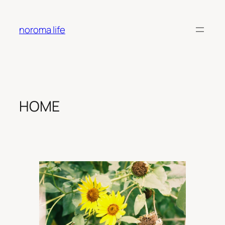
内
容
noroma life
を
ス
キ
ッ
プ
HOME