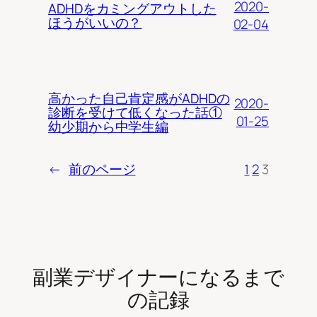
2020-
ADHDをカミングアウトした
ほうがいいの？
02-04
高かった自己肯定感がADHDの
2020-
診断を受けて低くなった話①
01-25
幼少期から中学生編
←
前のページ
1
2
3
副業デザイナーになるまで
の記録