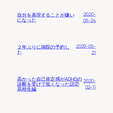
2020-
自分を表現することが嫌い
になった
05-24
2020-05-
２年ぶりに病院の予約し
た
21
高かった自己肯定感がADHDの
2020-
診断を受けて低くなった話②
02-11
高校生編