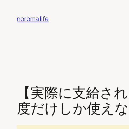
内
容
noroma life
を
ス
キ
ッ
プ
【実際に支給され
度だけしか使えな