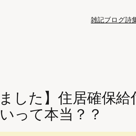
雑記ブログ
詩
ました】住居確保給
いって本当？？