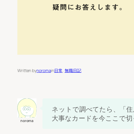
Written by
noroma
in
日常
, 
無職日記
ネットで調べてたら、「住
大事なカードを今ここで切