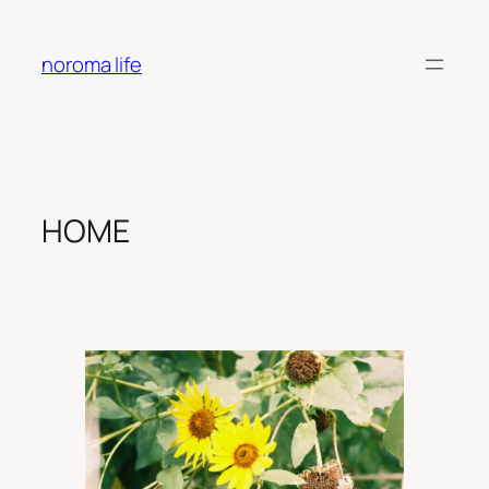
内
容
noroma life
を
ス
キ
ッ
プ
HOME