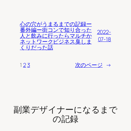
心の穴がうまるまでの記録ー
番外編ー街コンで知り合った
2022-
人と飲みに行ったらマルチか
07-18
ネットワークビジネス臭しま
くりだった話
1
2
3
次のページ
→
副業デザイナーになるまで
の記録